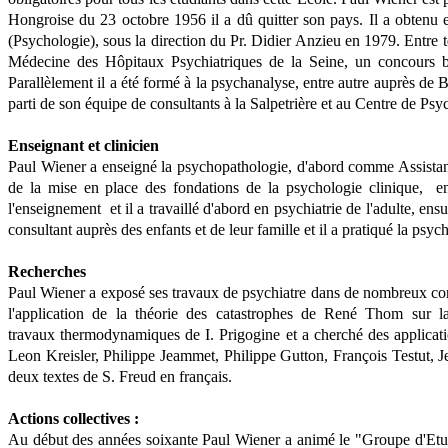
Hongroise du 23 octobre 1956 il a dû quitter son pays. Il a obtenu e
(Psychologie), sous la direction du Pr. Didier Anzieu en 1979. Entre tem
Médecine des Hôpitaux Psychiatriques de la Seine, un concours bie
Parallèlement il a été formé à la psychanalyse, entre autre auprès de
parti de son équipe de consultants à la Salpetrière et au Centre de P
Enseignant et clinicien
Paul Wiener a enseigné la psychopathologie, d'abord comme Assistan
de la mise en place des fondations de la psychologie clinique, en
l'enseignement et il a travaillé d'abord en psychiatrie de l'adulte, e
consultant auprès des enfants et de leur famille et il a pratiqué la psy
Recherches
Paul Wiener a exposé ses travaux de psychiatre dans de nombreux congrè
l'application de la théorie des catastrophes de René Thom sur la
travaux thermodynamiques de I. Prigogine et a cherché des applicatio
Leon Kreisler, Philippe Jeammet, Philippe Gutton, François Testut, Je
deux textes de S. Freud en français.
Actions collectives :
Au début des années soixante Paul Wiener a animé le "Groupe d'Etud