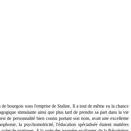
 de bourgois sous l'emprise de Staline. Il a tout de même eu la chance
agogique stimulante ainsi que plus tard de prendre sa part dans la vie
est de personnalité bien connu portant son nom, avait une excellente
ophonie, la psychomotricité, l'éducation spécialisée étaient matières
volet de pratiques. A la suite des journées exaltantes de la Révolution