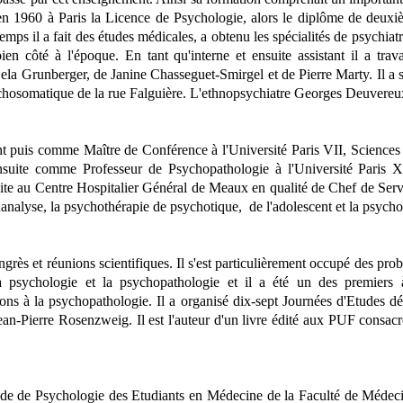
n 1960 à Paris la Licence de Psychologie, alors le diplôme de deuxièm
ps il a fait des études médicales, a obtenu les spécialités de psychiatrie 
n côté à l'époque. En tant qu'interne et ensuite assistant il a trav
 Bela Grunberger, de Janine Chasseguet-Smirgel et de Pierre Marty. Il 
sychosomatique de la rue Falguière. L'ethnopsychiatre Georges Deuvereu
t puis comme Maître de Conférence à l'Université Paris VII, Sciences
suite comme Professeur de Psychopathologie à l'Université Paris XII
nsuite au Centre Hospitalier Général de Meaux en qualité de Chef de Servi
chanalyse, la psychothérapie de psychotique, de l'adolescent et la psycho
s et réunions scientifiques. Il s'est particulièrement occupé des problè
 psychologie et la psychopathologie et il a été un des premiers à
ns à la psychopathologie. Il a organisé dix-sept Journées d'Etudes dé
an-Pierre Rosenzweig. Il est l'auteur d'un livre édité aux PUF consacré
e de Psychologie des Etudiants en Médecine de la Faculté de Médecin