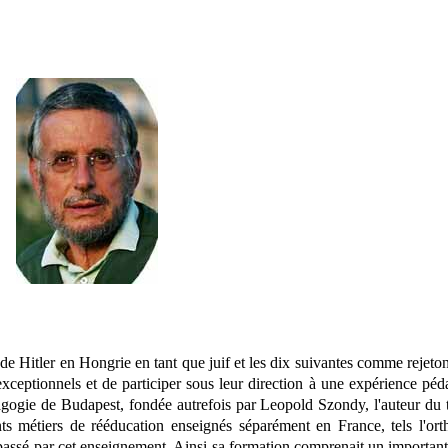
e Hitler en Hongrie en tant que juif et les dix suivantes comme rejeton
 exceptionnels et de participer sous leur direction à une expérience péd
gogie de Budapest, fondée autrefois par Leopold Szondy, l'auteur du t
ts métiers de rééducation enseignés séparément en France, tels l'orth
 passé par cet enseignement. Ainsi sa formation comprenait un important 